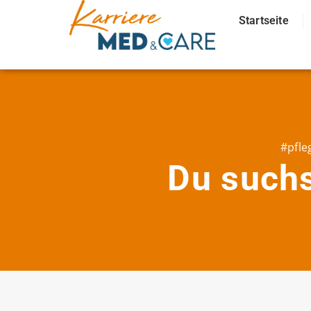
Startseite
#pfle
Du suchs