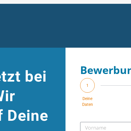
Bewerbun
tzt bei
1
ir
Deine
Daten
f Deine