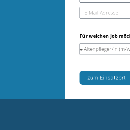
Für welchen Job möc
zum Einsatzort